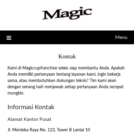
Skip
to
content
Menu
Kontak
Kami di Magiccupfranchise selalu siap membantu Anda. Apakah
Anda memiliki pertanyaan tentang layanan kami, ingin bekerja
sama, atau membutuhkan dukungan teknis? Tim kami akan
dengan senang hati menjawab setiap pertanyaan Anda secepat
mungkin.
Informasi Kontak
Alamat Kantor Pusat
Jl. Merdeka Raya No. 123, Tower B Lantai 10