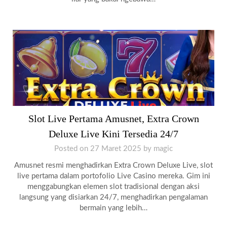
Slot Live Pertama Amusnet, Extra Crown
Deluxe Live Kini Tersedia 24/7
Posted on
27 Maret 2025
by
magic
Amusnet resmi menghadirkan Extra Crown Deluxe Live, slot
live pertama dalam portofolio Live Casino mereka. Gim ini
menggabungkan elemen slot tradisional dengan aksi
langsung yang disiarkan 24/7, menghadirkan pengalaman
bermain yang lebih…