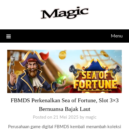
Skip
to
content
Menu
FBMDS Perkenalkan Sea of Fortune, Slot 3×3
Bernuansa Bajak Laut
Posted on
21 Mei 2025
by
magic
Perusahaan game digital FBMDS kembali menambah koleksi